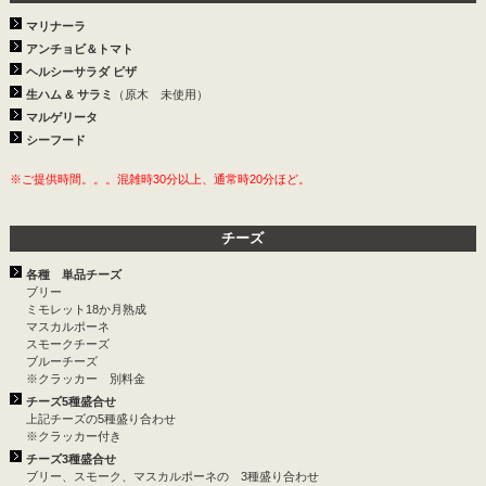
マリナーラ
アンチョビ＆トマト
ヘルシーサラダ ピザ
生ハム & サラミ
（原木 未使用）
マルゲリータ
シーフード
※ご提供時間。。。混雑時30分以上、通常時20分ほど。
チーズ
各種 単品チーズ
ブリー
ミモレット18か月熟成
マスカルポーネ
スモークチーズ
ブルーチーズ
※クラッカー 別料金
チーズ5種盛合せ
上記チーズの5種盛り合わせ
※クラッカー付き
チーズ3種盛合せ
ブリー、スモーク、マスカルポーネの 3種盛り合わせ