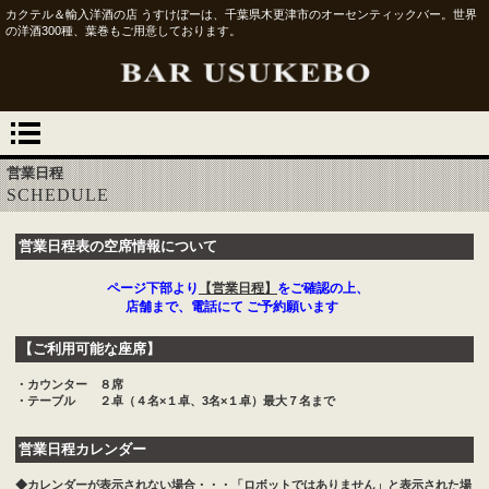
カクテル＆輸入洋酒の店 うすけぼーは、千葉県木更津市のオーセンティックバー。世界
の洋酒300種、葉巻もご用意しております。
営業日程
SCHEDULE
営業日程表の空席情報について
ページ下部より
【営業日程】
をご確認の上、
店舗まで、電話にて ご予約願います
【ご利用可能な座席】
・カウンター ８席
・テーブル ２卓（４名×１卓、3名×１卓）最大７名まで
営業日程カレンダー
◆カレンダーが表示されない場合・・・「ロボットではありません」と表示された場