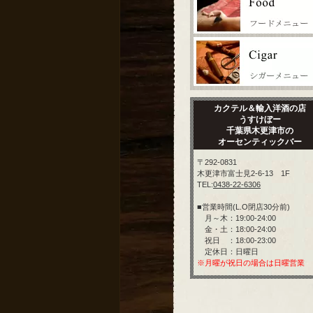
カクテル＆輸入洋酒の店
うすけぼー
千葉県木更津市の
オーセンティックバー
〒292-0831
木更津市富士見2-6-13 1F
TEL:
0438-22-6306
■営業時間(L.O閉店30分前)
月～木：19:00-24:00
金・土：18:00-24:00
祝日 ：18:00-23:00
定休日：日曜日
※月曜が祝日の場合は日曜営業