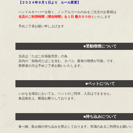
【２０２４年９月１日より ルール変更】
ハンドルキーパーを除く、ノンアルコールのみをご注文のお客様は
当店のご利用時間（滞在時間）を１日 最大９０分
といたします
予めご了承お願い申し上げます
■受動喫煙について
当店は「たばこ出張販売所」の為
店内の「加熱式たばこを含む、タバコ、葉巻の喫煙が可能」です。
禁煙者の方は予めご了承お願いいたします。
■ペットについて
いかなる場合においても、ペットのご同伴、入店はできません。
食品衛生上、断固お断りしております。
■持ち込みについて
食べ物、飲み物の持ち込みを禁止しております。常識のあるご利用をお願いい