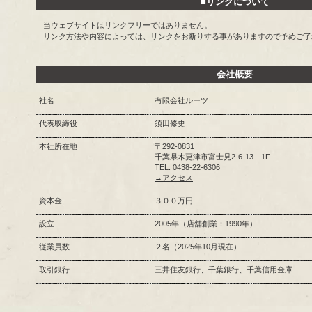
■リンクについて
当ウェブサイトはリンクフリーではありません。
リンク方法や内容によっては、リンクをお断りする事がありますので予めご了
会社概要
社名
有限会社ルーツ
代表取締役
須田修史
本社所在地
〒292-0831
千葉県木更津市富士見2-6-13 1F
TEL. 0438-22-6306
→アクセス
資本金
３００万円
設立
2005年（店舗創業：1990年）
従業員数
２名（2025年10月現在）
取引銀行
三井住友銀行、千葉銀行、千葉信用金庫