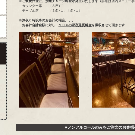
※ご飲食代金に、別途チャージ料金が発生いたします
（詳細は店内メニュー参
カウンター席 （８席）
テーブル席 （３名×１、４名×１）
※深夜０時以降のお会計の場合。。。
お会計合計金額に対し、
１０％の深夜延長料金
を徴収させて頂きます
■ノンアルコールのみをご注文のお客様