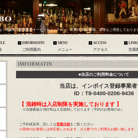
は、千葉県木更津市のオーセンティックバー。世界の洋酒300種、葉巻もご用意しておりま
ULE
IMFORMATIN
MENU
ACCESS
LINK
程
ご利用案内
メニュー
アクセス
交通
IMFORMATIN
■当店のご利用料金について
当店は、インボイス登録事業者
ID：T8-0400-0206-9436
【 混雑時は入店制限を実施しております 】
※店舗看板が消灯時は入店規制しております（予約のお客様のみ）
ご予約状況等、詳しくは
営業日程
をご覧ください
※団体のお客様には対応致しかねます、少人数でのご利用をお願い致します。